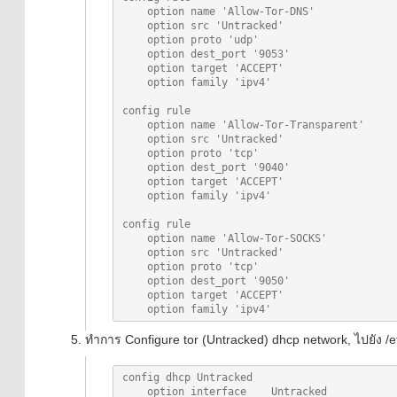
    option name 'Allow-Tor-DNS'

    option src 'Untracked'

    option proto 'udp'

    option dest_port '9053'

    option target 'ACCEPT'

    option family 'ipv4'

config rule

    option name 'Allow-Tor-Transparent'

    option src 'Untracked'

    option proto 'tcp'

    option dest_port '9040'

    option target 'ACCEPT'

    option family 'ipv4'

config rule

    option name 'Allow-Tor-SOCKS'

    option src 'Untracked'

    option proto 'tcp'

    option dest_port '9050'

    option target 'ACCEPT'

ทำการ Configure tor (Untracked) dhcp network, ไปยัง /e
config dhcp Untracked

    option interface    Untracked
