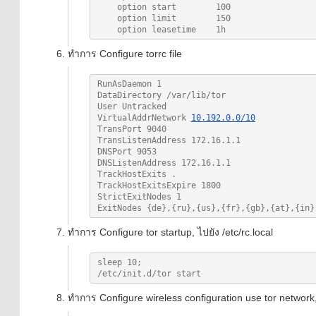
    option start        100

    option limit        150

ทำการ Configure torrc file
RunAsDaemon 1

DataDirectory /var/lib/tor

User Untracked

VirtualAddrNetwork 
10.192.0.0/10
TransPort 9040

TransListenAddress 172.16.1.1

DNSPort 9053

DNSListenAddress 172.16.1.1

TrackHostExits .

TrackHostExitsExpire 1800

StrictExitNodes 1

ExitNodes {de},{ru},{us},{fr},{gb},{at},
ทำการ Configure tor startup, ไปยัง /etc/rc.local
sleep 10; 

ทำการ Configure wireless configuration use tor network, 