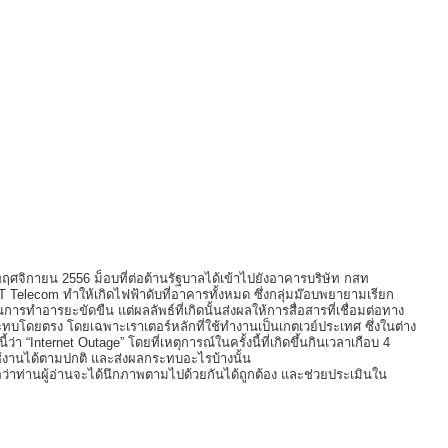
0 พฤศจิกายน 2556 ม็อบที่ต่อต้านรัฐบาลได้เข้าไปยังอาคารบริษัท กสท
elecom ทำให้เกิดไฟฟ้าดับที่อาคารทั้งหมด ซึ่งกลุ่มม๊อบพยายามเรียก
นการทำอารยะขัดขืน แต่ผลลัพธ์ที่เกิดนั้นส่งผลให้การสื่อสารที่เชื่อมต่อทาง
ระทบโดยตรง โดยเฉพาะเราเตอร์หลักที่ใช้ทำงานเป็นเกตเวย์ประเทศ ซึ่งในต่าง
ว่า “Internet Outage” โดยที่เหตุการณ์ในครั้งนี้ที่เกิดขึ้นกินเวลาเกือบ 4
ใช้งานได้ตามปกติ และส่งผลกระทบอะไรบ้างนั้น
่อว่าท่านผู้อ่านจะได้นึกภาพตามไปด้วยกันได้ถูกต้อง และช่วยประเมินใน