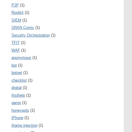
P2P
(1)
Rootkit
(1)
SIEM
(1)
SRAN Comic
(1)
Security Orchestration
(1)
TFIT
(1)
WAF
(1)
anonymous
(1)
bot
(1)
botnet
(1)
checklist
(1)
digital
(1)
firsthelp
(1)
game
(1)
honeypots
(1)
iPhone
(1)
iframe injection
(1)