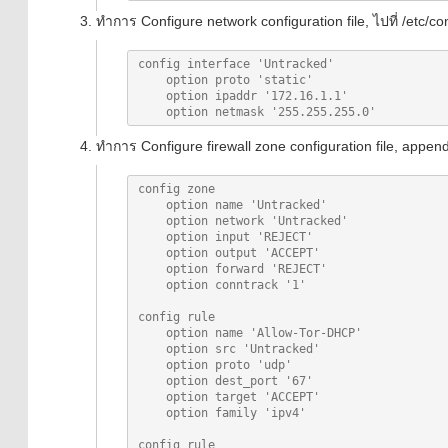
ทำการ Configure network configuration file, ไปที่ /etc/co
config interface 'Untracked'

    option proto 'static'

    option ipaddr '172.16.1.1'

ทำการ Configure firewall zone configuration file, append ไ
config zone

    option name 'Untracked'

    option network 'Untracked'

    option input 'REJECT'

    option output 'ACCEPT'

    option forward 'REJECT'

    option conntrack '1'

config rule

    option name 'Allow-Tor-DHCP'

    option src 'Untracked'

    option proto 'udp'

    option dest_port '67'

    option target 'ACCEPT'

    option family 'ipv4'

config rule
