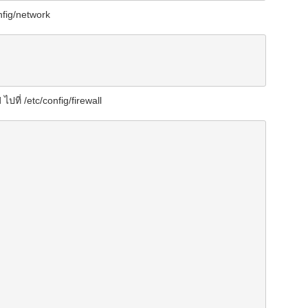
nfig/network
ปที่ /etc/config/firewall