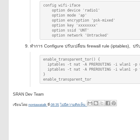
config wifi-iface

    option device 'radio1'

    option mode 'ap'

    option encryption 'psk-mixed'

    option key 'xxxxxxxx'

    option ssid 'UNT'

ทำการ Configure ปรับเปลี่ยน firewall rule (iptables), ปรับ
enable_transparent_tor() {

  iptables -t nat -A PREROUTING -i wlan1 -p udp --dport 53 -j REDIRECT --to-ports 9053

  iptables -t nat -A PREROUTING -i wlan1 -p tcp --syn -j REDIRECT --to-ports 9040 

}

enable_transparent_tor
SRAN Dev Team
เขียนโดย
nontawatalk
ที่
08:35
ไม่มีความคิดเห็น: