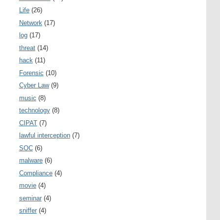
Life
(26)
Network
(17)
log
(17)
threat
(14)
hack
(11)
Forensic
(10)
Cyber Law
(9)
music
(8)
technology
(8)
CIPAT
(7)
lawful interception
(7)
SOC
(6)
malware
(6)
Compliance
(4)
movie
(4)
seminar
(4)
sniffer
(4)