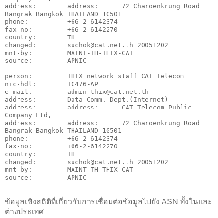
address:        address:      72 Charoenkrung Road 
Bangrak Bangkok THAILAND 10501

phone:          +66-2-6142374

fax-no:         +66-2-6142270

country:        TH

changed:        suchok@cat.net.th 20051202

mnt-by:         MAINT-TH-THIX-CAT

source:         APNIC

person:         THIX network staff CAT Telecom

nic-hdl:        TC476-AP

e-mail:         admin-thix@cat.net.th

address:        Data Comm. Dept.(Internet)

address:        address:      CAT Telecom Public 
Company Ltd,

address:        address:      72 Charoenkrung Road 
Bangrak Bangkok THAILAND 10501

phone:          +66-2-6142374

fax-no:         +66-2-6142270

country:        TH

changed:        suchok@cat.net.th 20051202

mnt-by:         MAINT-TH-THIX-CAT

ข้อมูลเชิงสถิติที่เกี่ยวกับการเชื่อมต่อข้อมูลไปยัง ASN ทั้งในและ
ต่างประเทศ