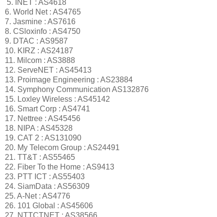
5. INET : AS4618
6. World Net : AS4765
7. Jasmine : AS7616
8. CSloxinfo : AS4750
9. DTAC : AS9587
10. KIRZ : AS24187
11. Milcom : AS3888
12. ServeNET : AS45413
13. Proimage Engineering : AS23884
14. Symphony Communication AS132876
15. Loxley Wireless : AS45142
16. Smart Corp : AS4741
17. Nettree : AS45456
18. NIPA : AS45328
19. CAT 2 : AS131090
20. My Telecom Group : AS24491
21. TT&T : AS55465
22. Fiber To the Home : AS9413
23. PTT ICT : AS55403
24. SiamData : AS56309
25. A-Net : AS4776
26. 101 Global : AS45606
27. NTTCTNET : AS38566