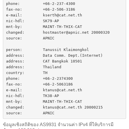
phone:          +66-2-237-4300

fax-no:         +66-2-506-3186

e-mail:         kserth@cat.net.th

nic-hdl:        SK79-AP

mnt-by:         MAINT-TH-THIX-CAT

changed:        hostmaster@apnic.net 20000320

source:         APNIC

person:         Tanussit Klaimongkol

address:        Data Comm. Dept.(Internet)

address:        CAT Bangkok 10501

address:        Thailand

country:        TH

phone:          +66-2-2374300

fax-no:         +66-2-5063186

e-mail:         ktanus@cat.net.th

nic-hdl:        TK38-AP

mnt-by:         MAINT-TH-THIX-CAT

changed:        ktanus@cat.net.th 20000215

source:         APNIC
ข้อมูลเชิงสถิติของ AS9931 จำนวนค่า IPv4 ที่ให้บริการมี