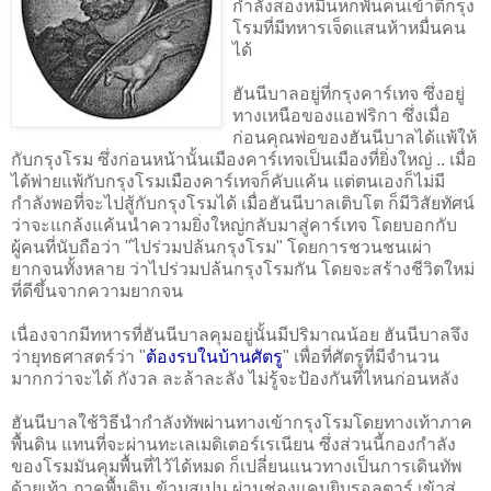
กำลังสองหมื่นหกพันคนเข้าตีกรุง
โรมที่มีทหารเจ็ดแสนห้าหมื่นคน
ได้
ฮันนีบาลอยู่ที่กรุงคาร์เทจ ซึ่งอยู่
ทางเหนือของแอฟริกา ซึ่งเมื่อ
ก่อนคุณพ่อของฮันนีบาลได้แพ้ให้
กับกรุงโรม ซึ่งก่อนหน้านั้นเมืองคาร์เทจเป็นเมืองที่ยิ่งใหญ่ .. เมื่อ
ได้พ่ายแพ้กับกรุงโรมเมืองคาร์เทจก็คับแค้น แต่ตนเองก็ไม่มี
กำลังพอที่จะไปสู้กับกรุงโรมได้ เมื่อฮันนีบาลเติบโต ก็มีวิสัยทัศน์
ว่าจะแกล้งแค้นนำความยิ่งใหญ่กลับมาสู่คาร์เทจ โดยบอกกับ
ผู้คนที่นับถือว่า "ไปร่วมปล้นกรุงโรม" โดยการชวนชนเผ่า
ยากจนทั้งหลาย ว่าไปร่วมปล้นกรุงโรมกัน โดยจะสร้างชีวิตใหม่
ที่ดีขึ้นจากความยากจน
เนื่องจากมีทหารที่ฮันนีบาลคุมอยู่นั้นมีปริมาณน้อย ฮันนีบาลจึง
ว่ายุทธศาสตร์ว่า "
ต้องรบในบ้านศัตรู
" เพื่อที่ศัตรูที่มีจำนวน
มากกว่าจะได้ กังวล ละล้าละลัง ไม่รู้จะป้องกันที่ไหนก่อนหลัง
ฮันนีบาลใช้วิธีนำกำลังทัพผ่านทางเข้ากรุงโรมโดยทางเท้าภาค
พื้นดิน แทนที่จะผ่านทะเลเมดิเตอร์เรเนียน ซึ่งส่วนนี้กองกำลัง
ของโรมมันคุมพื้นที่ไว้ได้หมด ก็เปลี่ยนแนวทางเป็นการเดินทัพ
ด้วยเท้า ภาคพื้นดิน ข้ามสเปน ผ่านช่องแคบยิบรอลตาร์ เข้าสู่