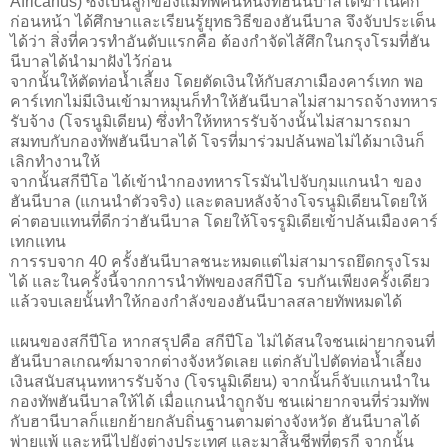
Africanus) ซึ่งเป็นลูกของแม่ทัพคนหนึ่งที่ฮันนีบาลได้ฆ่าในศึก
ก่อนหน้า ได้ศึกษาและเรียนรู้ยุทธวิธีของฮันนีบาล จึงจับประเด็น
ได้ว่า สิ่งที่ควรทำอันดับแรกคือ ต้องกำจัดไส้ศึกในกรุงโรมที่ฮัน
นีบาลได้นำมาฝังไว้ก่อน
จากนั้นให้ตัดท่อน้ำเลี้ยง โดยตัดเงินให้กับสภาเมืองคาร์เทก พอ
คาร์เทกไม่มีเงินเข้ามาหมุนก็ทำให้ฮันนีบาลไม่สามารถจ้างทหาร
รับจ้าง (โจรนูมิเดียน) ซึ่งทำให้ทหารรับจ้างนั้นไม่สามารถมา
สมทบกับกองทัพฮันนีบาลได้ โจรที่มาร่วมปล้นพอไม่ได้มาเงินก็
เลิกทำงานให้
จากนั้นสกีปีโอ ได้เข้านำกองทหารโรมันไปจับกุมแกนนำ ของ
ฮันนีบาล (แกนนำตัวจริง) และตลบหลังจ้างโจรนูมิเดียนโดยให้
ค่าตอบแทนที่ดีกว่าฮันนีบาล โดยให้โจรรูมิเดียเข้าปล้นเมืองคาร์
เทกแทน
การรบจาก 40 ครั้งฮันนีบาลชนะหมดแต่ไม่สามารถยึดกรุงโรม
ได้ และในครั้งนี้จากการนำทัพของสกีปีโอ รบกันเพียงครั้งเดียว
แล้วจบเลยนั้นทำให้กองกำลังของฮันนีบาลสลายทัพหมดได้
แผนของสกีปีโอ หากสรุปคือ สกีปีโอ ไม่ได้สนใจชนเผ่ายากจนที่
ฮันนีบาลเกณฑ์มาจากต่างจังหวัดเลย แต่กลับไปตัดท่อน้ำเลี้ยง
เงินสนับสนุนทหารรับจ้าง (โจรนูมิเดียน) จากนั้นก็จับแกนนำใน
กองทัพฮันนีบาลให้ได้ เมื่อแกนนำถูกจับ ชนเผ่ายากจนที่ร่วมทัพ
กับฮานีบาลก็แยกย้ายกลับถิ่นฐานตามต่างจังหวัด ฮันนีบาลได้
พ่ายแพ้ และหนีไปยังต่างประเทศ และมาส้ินชีพที่ตุรกี จากนั้น