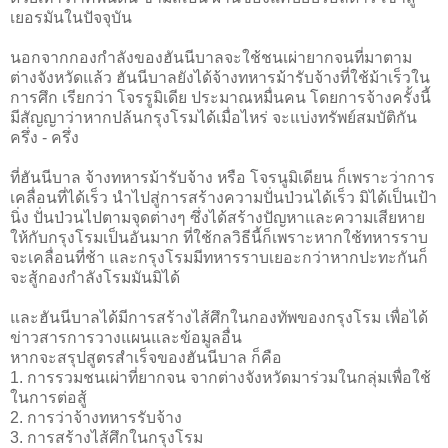
เยอรมันในปัจจุบัน
นอกจากกองกำลังของฮันนีบาลจะใช้ชนเผ่ายากจนที่มาตาม
ต่างจังหวัดแล้ว ฮันนีบาลยังได้จ้างทหารม้ารับจ้างที่ใช้ม้าเร็วใน
การศึก เรียกว่า โจรรูมิเดีย ประมาณหมื่นคน โดยการจ้างครั้งนี้
มีสัญญาว่าหากปล้นกรุงโรมได้เมื่อไหร่ จะแบ่งทรัพย์สมบัติกัน
ครึ่ง - ครึ่ง
ที่ฮันนีบาล จ้างทหารม้ารับจ้าง หรือ โจรนูมิเดียน ก็เพราะว่าการ
เคลื่อนที่ได้เร็ว นำไปสู่การสร้างความปั่นป่วนได้เร็ว มิได้เป็นเป้า
นิ่ง ปั่นป่วนไปตามจุดต่างๆ ซึ่งได้สร้างปัญหาและความเสียหาย
ให้กับกรุงโรมเป็นอันมาก ที่ใช้กลวิธีนี้ก็เพราะหากใช้ทหารราบ
จะเคลื่อนที่ช้า และกรุงโรมมีทหารราบเยอะกว่าหากปะทะกันก็
จะสู้กองกำลังโรมมันมิได้
และฮันนีบาลได้มีการสร้างไส้ศึกในกองทัพของกรุงโรม เพื่อได้
ข่าวสารการวางแผนและข้อมูลอื่น
หากจะสรุปสูตรสำเร็จของฮันนีบาล ก็คือ
1. การรวมชนเผ่าที่ยากจน จากต่างจังหวัดมาร่วมในกลุ่มเพื่อใช้
ในการต่อสู้
2. การว่าจ้างทหารรับจ้าง
3. การสร้างไส้ศึกในกรุงโรม